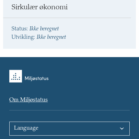
mål
Sirkulær økonomi
til
dette
Status
:
Ikke beregnet
resultatområdet
Utvikling
:
Ikke beregnet
Tilbake
til
forsiden
Om Miljøstatus
Choose
language
: