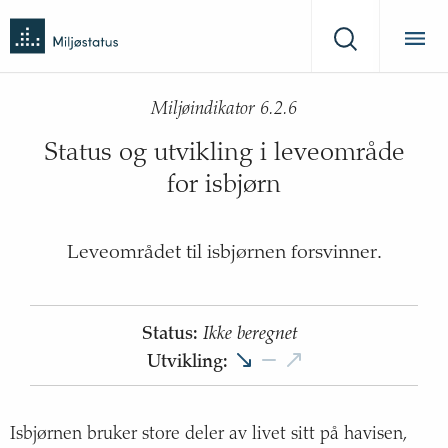
Tilbake
Miljøstatus
til
Søk
forsiden
Miljøindikator 6.2.6
Status og utvikling i leveområde
for isbjørn
Leveområdet til isbjørnen forsvinner.
Status
:
Ikke beregnet
Utvikling
:
Isbjørnen bruker store deler av livet sitt på havisen,