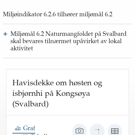
Miljøindikator
6
.
2
.
6
tilhører
miljømål
6
.
2
+
Miljømål 6.2 Naturmangfoldet på Svalbard
skal bevares tilnærmet upåvirket av lokal
aktivitet
Status
:
Ikke beregnet
Utvikling
:
Ikke beregnet
Leveområdet til isbjørnen forsvinner.
Havisdekke om høsten og
isbjørnhi på Kongsøya
Gå til miljømål
(Svalbard)
Graf