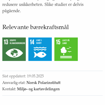
redusere usikkerheten. Slike studier er delvis
pågående.
Relevante bærekraftsmål
FNs
FNs
FNs
bærekraftsmål
bærekraftsmål
bærekraftsmål
13
:
14
:
15
:
Stoppe
Liv
Liv
klimaendringene
under
på
van
land
Sist oppdatert:
19.05.2025
Ansvarlig etat
:
Norsk Polarinstitutt
Kontakt
:
Miljø- og kartavdelingen