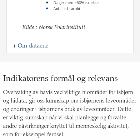
Dager med >60% isdekke
Antall isbjørnhi
Kilde
:
Norsk Polarinstitutt
+
Om dataene
Navn
:
Oppdateringsfrekvens
:
Indikatorens formål og relevans
Kilde
:
Overvåking av havis ved viktige hiområder for isbjørn
Lenke til
og hidata, gir oss kunnskap om isbjørnens leveområder
kilde
:
https://mosj.no/indikator/dyreliv/dyreliv-
og endringer i isbjørnens bruk av leveområder. Dette
i-havet/isbjorn/
er viktig kunnskap når vi skal planlegge og forvalte
Beskrivelse
:
andre påvirkninger knyttet til menneskelig aktivitet,
som for eksempel ferdsel.