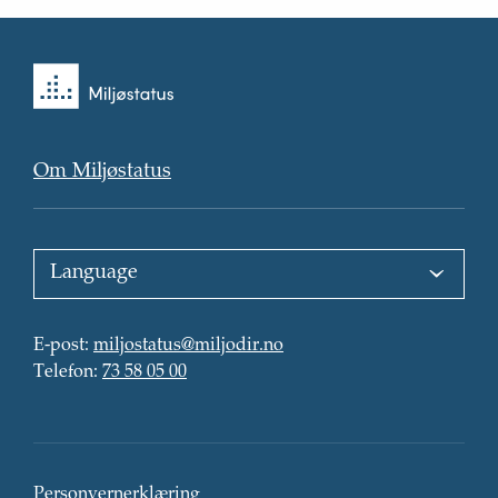
Tilbake
til
forsiden
Om Miljøstatus
Choose
language
:
E-
E-post
:
miljostatus@miljodir.no
post
Telefon
:
:
Telefon
:
73 58 05 00
Kontaktinformasjon
Personvern
Personvernerklæring