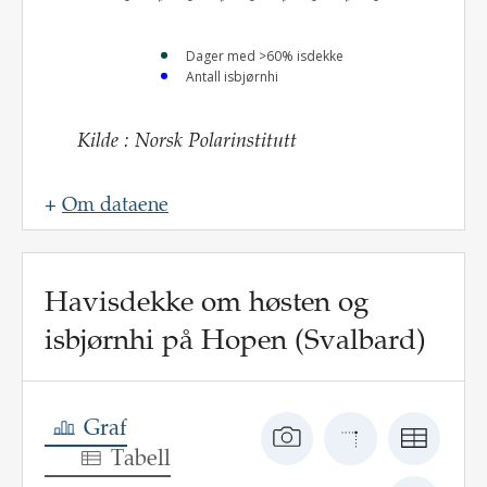
Dager med >60% isdekke
Antall isbjørnhi
Kilde
:
Norsk Polarinstitutt
+
Om dataene
Navn
:
Havisdekke om høsten og
Oppdateringsfrekvens
:
isbjørnhi på Hopen (Svalbard)
Kilde
:
Lenke til
kilde
:
https://mosj.no/indikator/dyreliv/dyreliv-
Graf
i-havet/isbjorn/
Tabell
Beskrivelse
: