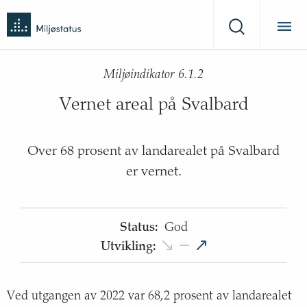
Tilbake
Miljøstatus
til
Søk
forsiden
Miljøindikator 6.1.2
Vernet areal på Svalbard
Over 68 prosent av landarealet på Svalbard
er vernet.
Status
:
God
Utvikling
:
Ved utgangen av 2022 var 68,2 prosent av landarealet