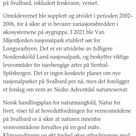
på Svalbard, inkludert ferskvann, vernet.
Områdevernet ble supplert og utvidet i perioden 2002–
2006, for å sikre at vi bevarer variasjonsbredden i
økosystemene på øygruppa. I 2021 ble Van
Mijenfjorden nasjonalpark etablert sør for
Longyearbyen. Det er en utvidelse av tidligere
Nordenskiöld Land nasjonalpark, og beskytter viktige
leveområder for isavhengige arter på Sentral-
Spitsbergen. Det er ingen konkrete planer om nye
nasjonalparker på Svalbard per nå, men det foreligger
et forslag om vern av Nedre Adventdal naturreservat.
Norsk handlingsplan for naturmangfold, Natur for
livet, viser til at hovedutfordringen for verneområdene
på Svalbard er å sikre at naturen innenfor
verneområdene forvaltes på en god måte.
Klimaendringer og økt ferdsel øker utfordringene med