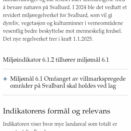
å bevare naturen på Svalbard. I 2024 ble det vedtatt et
revidert miljøregelverket for Svalbard, som vil gi
dyreliv, vegetasjon og kulturminner i verneområdene
vesentlig bedre beskyttelse mot menneskelig ferdsel.
Det nye regelverket trer i kraft 1.1.2025.
Miljøindikator
6
.
1
.
2
tilhører
miljømål
6
.
1
+
Miljømål 6.1 Omfanget av villmarkspregede
områder på Svalbard skal holdes ved lag
Status
:
Utvikling
99
Indikatorens formål og relevans
%
Over 68 prosent av landarealet på Svalbard er vernet.
måloppnåelse
Indikatoren viser hvor mye landareal som totalt er
Gå til miljømål