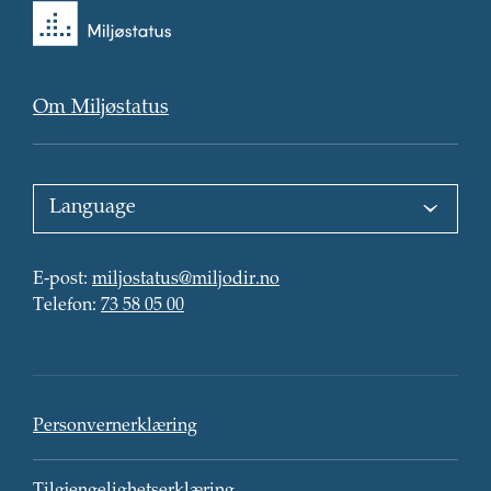
Tilbake
til
forsiden
Om Miljøstatus
Choose
language
:
E-
E-post
:
miljostatus@miljodir.no
post
Telefon
:
:
Telefon
:
73 58 05 00
Kontaktinformasjon
Personvern
Personvernerklæring