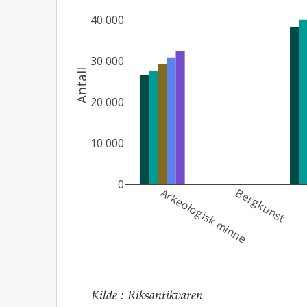
40 000
30 000
Antall
20 000
10 000
0
Arkeologisk minne
Bergkunst 
Kilde
:
Riksantikvaren