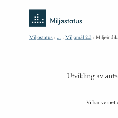
Tilbake
Miljøstatus
til
forsiden
Miljøstatus
...
Miljømål 2.3
Miljøindik
Utvikling av anta
Vi har vernet 