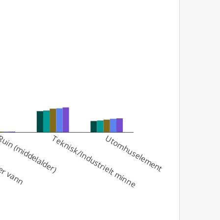
er vann
uin (middelalder)
Teknisk/Industrielt minne
Utomhuselement