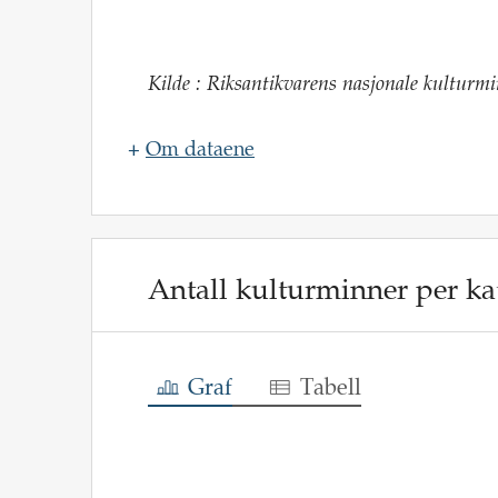
Kilde
:
Riksantikvarens nasjonale kulturm
+
Om dataene
Navn
:
Oppdateringsfrekvens
:
Kilde
:
Antall kulturminner per kat
Beskrivelse
:
Graf
Tabell