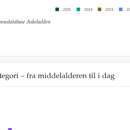
2025
2024
2023
2
innedatabase Askeladden
egori – fra middelalderen til i dag