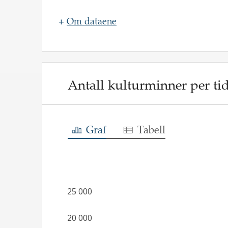
+
Om dataene
Navn
:
Oppdateringsfrekvens
:
Kilde
:
Antall kulturminner per tid
Lenke til kilde
:
https://askeladden.ra.no
Beskrivelse
:
Graf
Tabell
25 000
20 000