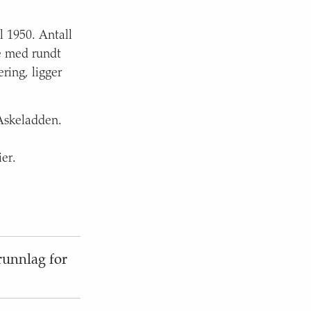
l 1950. Antall
te med rundt
ring, ligger
 Askeladden.
ier.
runnlag for