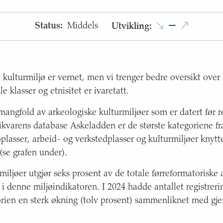
Status
:
Middels
Utvikling
:
 kulturmiljø er vernet, men vi trenger bedre oversikt over
e klasser og etnisitet er ivaretatt.
 mangfold av arkeologiske kulturmiljøer som er datert før 
tikvarens database Askeladden er de største kategoriene f
lasser, arbeid- og verkstedplasser og kulturmiljøer knytte
 (se grafen under).
iljøer utgjør seks prosent av de totale førreformatoriske 
 i denne miljøindikatoren. I 2024 hadde antallet registreri
rien en sterk økning (tolv prosent) sammenliknet med gj