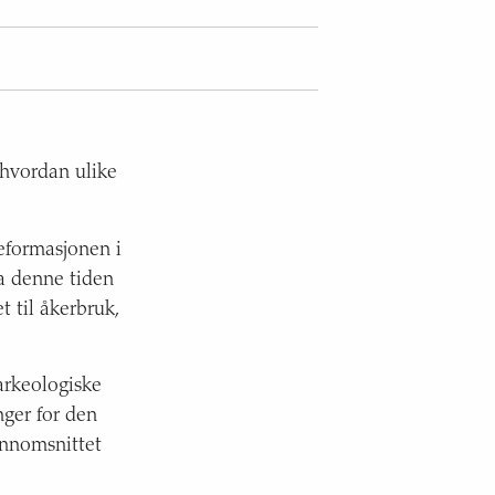
 hvordan ulike
reformasjonen i
ra denne tiden
t til åkerbruk,
arkeologiske
nger for den
ennomsnittet