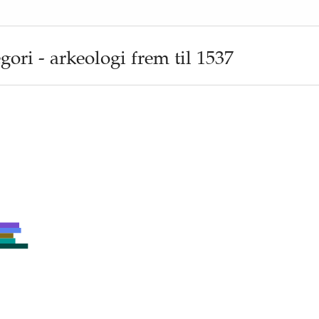
t mangfold av kulturmiljø. Siste år er det en økning i regi
iljøer fra før reformasjonen.
nåelse
ori - arkeologi frem til 1537
jømål