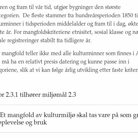
en og fram til vår tid, utgjør bygninger den største
egorien. De fleste stammer fra hundreårsperioden 1850 ti
turminner i tidsperioden middelalder og fram til i dag, øk
te år. For mangfoldskriteriene etnisitet, sosial klasse og næ
e registreringer stabilt fra tidligere år.
r mangfold teller ikke med alle kulturminner som finnes i
må ha en relativt presis datering og kunne passe inn i
iene, slik at vi kan følge årlig utvikling etter faste kriter
or
2
.
3
.
1
tilhører
miljømål
2
.
3
 Et mangfold av kulturmiljø skal tas vare på som g
plevelse og bruk
Utvikling