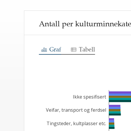
:
Vi har vernet e
50
%
samiske kulturm
målopp
Antall per kulturminnekateg
Gå til mil
Graf
Tabell
Ikke spesifisert  
 Veifar, transport og ferdsel  
 Tingsteder, kultplasser etc.  