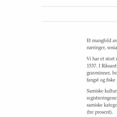
Et mangfold av
næringer, sosial
Vi har et stort
1537. I Riksan
gravminner, bop
fangst og fiske
Samiske kulturm
registreringene
samiske katego
(tre prosent).