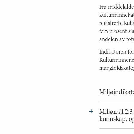
Fra middelalder
kulturminnekat
registrerte kul
fem prosent sis
andelen av total
Indikatoren fo
Kulturminnene 
mangfoldskategor
Miljøindikat
+
Miljømål 2.3
kunnskap, op
Status