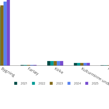
Bygning
Fartøy
Kirke
Kulturminne und
R
2021
2022
2023
2024
2025