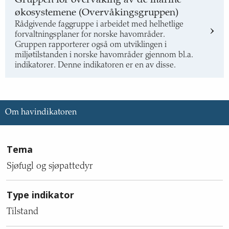
Gruppen for overvåking av de marine
økosystemene (Overvåkingsgruppen)
Rådgivende faggruppe i arbeidet med helhetlige
forvaltningsplaner for norske havområder.
Gruppen rapporterer også om utviklingen i
miljøtilstanden i norske havområder gjennom bl.a.
indikatorer. Denne indikatoren er en av disse.
Om havindikatoren
Informasjon
Tema
om
indikatoren,
Sjøfugl og sjøpattedyr
med
tekstinnhold
Type indikator
om
tema,
Tilstand
type
indikator,