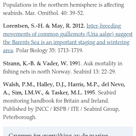
Populations in the northern hemisphere is affecting
seabirds. Mar. Ornithol. 40: 39-52.
Lorentsen, S.-H. & May, R. 2012.
Inter-breeding
movements of common guillemots (Uria aalge) suggest
the Barents Sea is an important staging and wintering
area
. Polar Biology 35: 1713-1719.
Strann, K.-B. & Vader, W. 199
1. Auk mortality in
fishing nets in north Norway. Seabird 13: 22-29.
Walsh, P.M., Halley, D.J., Harris, M.P., del Nevo,
A., Sim, I.M.W., & Tasker, M.L. 1995
. Seabird
monitoring handbook for Britain and Ireland.
Published by JNCC / RSPB / ITE / Seabird Group,
Peterborough.