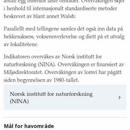
antall egg innenfor faste områder. Overvåkingen skjer
forfattere,
i henhold til internasjonalt standardiserte metoder
kontaktinformasjon,
datasett
beskrevet av blant annet Walsh:
og
Parallellt med tellingene samles det også inn data på
hvem
grunnlaget
hekkesuksess, voksenoverlevelse og diett på et utvalg
også
av lokalitetene.
rapporteres
til.
Indikatoren overvåkes av Norsk institutt for
naturforskning (NINA). Overvåkingen er finansiert av
Miljødirektoratet. Overvåkingen av lomvi har pågått
siden begynnelsen av 1980-tallet.
Norsk institutt for naturforskning
(NINA)
Mål for havområde