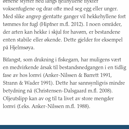
ørnene styrter ned langs fjellhyllene flykter
voksenfuglene og drar ofte med seg egg eller unger.
Med slike angrep gjentatte ganger vil hekkehyllene fort
tømmes for fugl (Hipfner m.fl. 2012). I noen områder,
der arten kan hekke i skjul for havørn, er bestandene
enten stabile eller økende. Dette gjelder for eksempel
på Hjelmsøya.
Bifangst, som drukning i fiskegarn, har muligens vært
en medvirkende årsak til bestandsnedgangen i en tidlig
fase av hos lomvi (Anker-Nilssen & Barrett 1991,
Strann & Wader 1991). Dette har sannsynligvis mindre
betydning nå (Christensen-Dalsgaard m.fl. 2008).
Oljeutslipp kan av og til ta livet av store mengder
lomvi (f.eks. Anker-Nilssen m.fl. 1988).