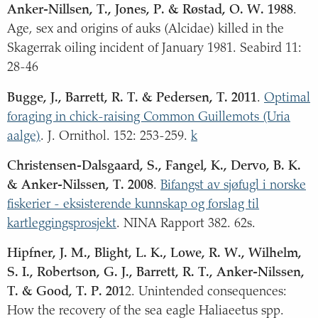
Anker-Nillsen, T., Jones, P. & Røstad, O. W. 1988
.
Age, sex and origins of auks (Alcidae) killed in the
Skagerrak oiling incident of January 1981. Seabird 11:
28-46
Bugge, J., Barrett, R. T. & Pedersen, T. 2011
.
Optimal
foraging in chick-raising Common Guillemots (Uria
aalge)
. J. Ornithol. 152: 253-259.
k
Christensen-Dalsgaard, S., Fangel, K., Dervo, B. K.
& Anker-Nilssen, T. 2008
.
Bifangst av sjøfugl i norske
fiskerier - eksisterende kunnskap og forslag til
kartleggingsprosjekt
. NINA Rapport 382. 62s.
Hipfner, J. M., Blight, L. K., Lowe, R. W., Wilhelm,
S. I., Robertson, G. J., Barrett, R. T., Anker-Nilssen,
T. & Good, T. P. 201
2. Unintended consequences:
How the recovery of the sea eagle Haliaeetus spp.