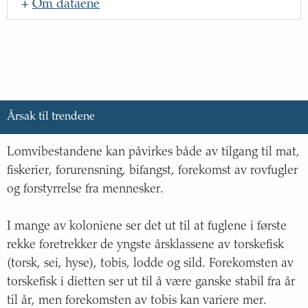
+
Om dataene
Navn
:
Oppdateringsfrekvens
:
Kilde
:
Årsak til trendene
Beskrivelse
:
Lomvibestandene kan påvirkes både av tilgang til mat,
fiskerier, forurensning, bifangst, forekomst av rovfugler
og forstyrrelse fra mennesker.
I mange av koloniene ser det ut til at fuglene i første
rekke foretrekker de yngste årsklassene av torskefisk
(torsk, sei, hyse), tobis, lodde og sild. Forekomsten av
torskefisk i dietten ser ut til å være ganske stabil fra år
til år, men forekomsten av tobis kan variere mer.