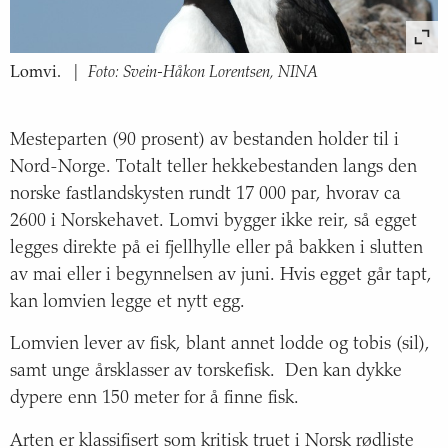
Ærfugl i Norskehavet
Foto: Svein-Håkon Lorentsen, NINA
Lomvi.
|
Mesteparten (90 prosent) av bestanden holder til i
Nord-Norge. Totalt teller hekkebestanden langs den
norske fastlandskysten rundt 17 000 par, hvorav ca
2600 i Norskehavet. Lomvi bygger ikke reir, så egget
legges direkte på ei fjellhylle eller på bakken i slutten
av mai eller i begynnelsen av juni. Hvis egget går tapt,
kan lomvien legge et nytt egg.
Lomvien lever av fisk, blant annet lodde og tobis (sil),
samt unge årsklasser av torskefisk. Den kan dykke
dypere enn 150 meter for å finne fisk.
Arten er klassifisert som kritisk truet i Norsk rødliste