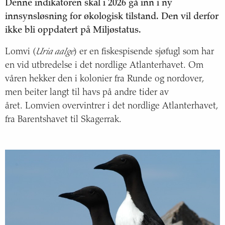
Status og trend
Denne indikatoren skal i 2026 gå inn i ny
innsynsløsning for økologisk tilstand. Den vil derfor
Årsak til trendene
ikke bli oppdatert på Miljøstatus.
Lomvi (
Uria aalge
) er en fiskespisende sjøfugl som har
Konsekvenser
en vid utbredelse i det nordlige Atlanterhavet. Om
Om havindikatoren
våren hekker den i kolonier fra Runde og nordover,
men beiter langt til havs på andre tider av
Krykkje i Norskehavet
året. Lomvien overvintrer i det nordlige Atlanterhavet,
fra Barentshavet til Skagerrak.
Lomvi i Norskehavet
Klappmyss i Norskehavet
Lunde i Norskehavet
Toppskarv i Norskehavet