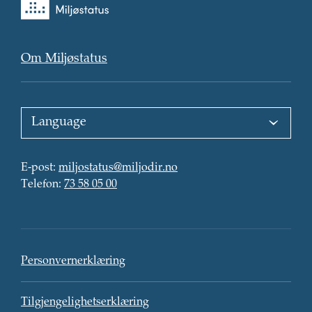
til
forsiden
Om Miljøstatus
Choose
language
:
E-
E-post
:
miljostatus@miljodir.no
post
Telefon
:
:
Telefon
:
73 58 05 00
Kontaktinformasjon
Personvern
Personvernerklæring
Tilgjengelighetserklæring