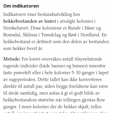
Om indikatoren
om
indikatoren,
Indikatoren viser bestandsutvikling hos
mål
hekkebestanden av lomvi
i utvalgte kolonier i
for
havområde,
Norskehavet. Disse koloniene er Runde i Møre og
nasjonalt
Romsdal, Sklinna i Trøndelag og Røst i Nordland. En
miljømål,
hekkebestand er definert som den delen av bestanden
geografisk
som hekker hvert år.
dekning,
kvalitet
Metode:
For lomvi overvåkes antall tilsynelatende
og
rugende individer (både hanner og hunner) innenfor
usikkerhet,
referansenivå,
faste prøvefelt eller i hele kolonier 5-10 ganger i løpet
status
av rugeperioden. Dette tallet kan ikke konverteres
for
direkte til antall par, siden begge foreldrene kan være
sist
til stede samtidig, men antas å gi et godt bilde av
oppdatert,
oppdatering,
hekkebestandens størrelse når tellingen gjentas flere
ansvarlig
ganger. I noen kolonier der de hekker skjult, telles
etat,