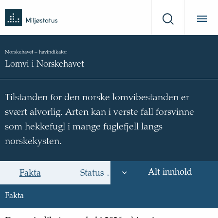
Tilbake
Miljøstatus
til
Søk
forsiden
Norskehavet
–
havindikator
Lomvi i Norskehavet
Tilstanden for den norske lomvibestanden er
svært alvorlig. Arten kan i verste fall forsvinne
som hekkefugl i mange fuglefjell langs
norskekysten.
Alt innhold
Fakta
Status og trend
Årsak til trende
Fakta
Fakta