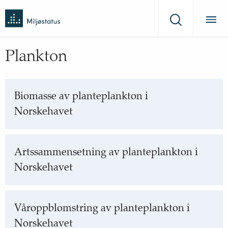
Tilbake
Miljøstatus
til
Søk
forsiden
Plankton
Biomasse av planteplankton i
Norskehavet
Artssammensetning av planteplankton i
Norskehavet
Våroppblomstring av planteplankton i
Norskehavet