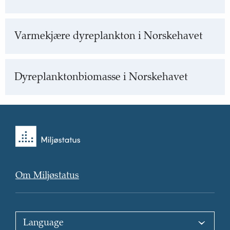
Varmekjære dyreplankton i Norskehavet
Dyreplanktonbiomasse i Norskehavet
Tilbake
til
forsiden
Om Miljøstatus
Choose
language
: