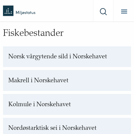
Tilbake
Miljøstatus
til
Søk
forsiden
Fiskebestander
Norsk vårgytende sild i Norskehavet
Makrell i Norskehavet
Kolmule i Norskehavet
Nordøstarktisk sei i Norskehavet