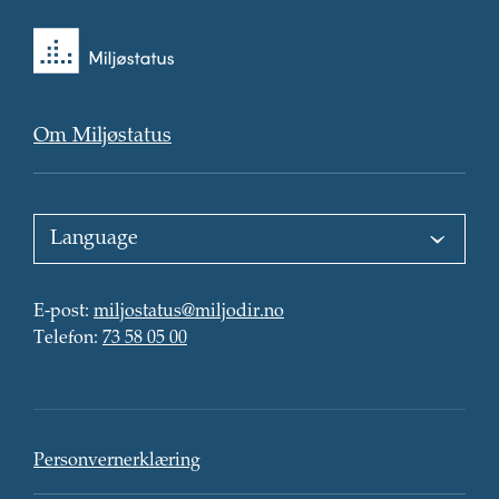
Tilbake
til
forsiden
Om Miljøstatus
Choose
language
:
E-
E-post
:
miljostatus@miljodir.no
post
Telefon
:
:
Telefon
:
73 58 05 00
Kontaktinformasjon
Personvern
Personvernerklæring