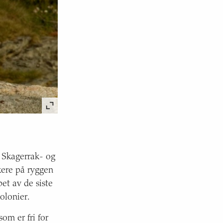
 Skagerrak- og
ere på ryggen
et av de siste
olonier.
om er fri for