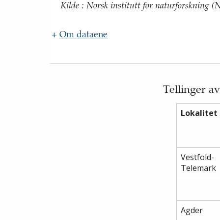
Kilde
:
Norsk institutt for naturforskning 
+
Om dataene
Navn
:
Oppdateringsfrekvens
:
Kilde
:
Tellinger a
Beskrivelse
:
Lokalitet
Vestfold-
Telemark
Agder