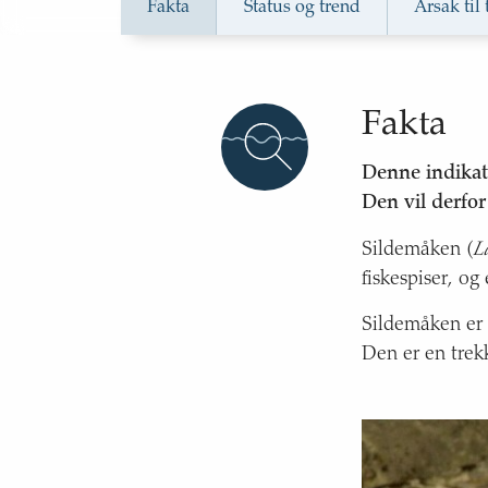
Fakta
Status og trend
Årsak til
Sildemåke i Nordsjøen og Skagerrak
Fakta
Toppskarv i Nordsjøen og Skagerrak
Denne indikato
Den vil derfor
Sildemåken (
L
fiskespiser, o
Sildemåken er 
Den er en trekk