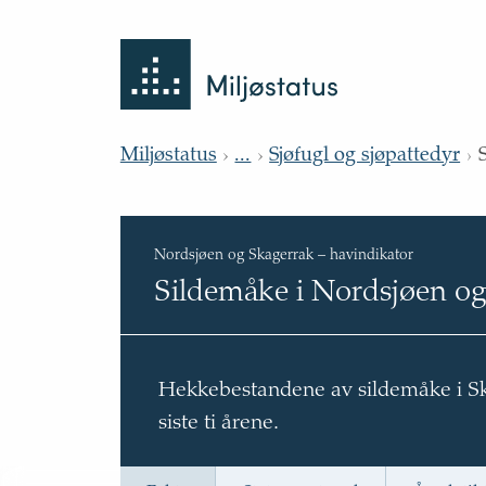
Tilbake
Miljøstatus
til
forsiden
Miljøstatus
...
Sjøfugl og sjøpattedyr
Nordsjøen og Skagerrak
–
havindikator
Sildemåke i Nordsjøen o
Hekkebestandene av sildemåke i Ska
siste ti årene.