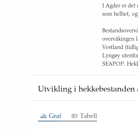
I Agder er det
som helhet, og 
Bestandsovervå
overvåkingen l
Vestland (tidli
Lyngøy utenfor
SEAPOP. Hekkeb
Utvikling i hekkebestanden
Graf
Tabell