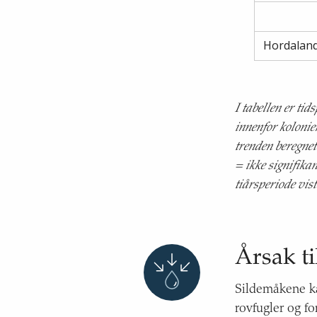
Hordalan
I tabellen er tid
innenfor kolonie
trenden beregnet
= ikke signifika
tiårsperiode vis
Årsak ti
Sildemåkene kan
rovfugler og fo