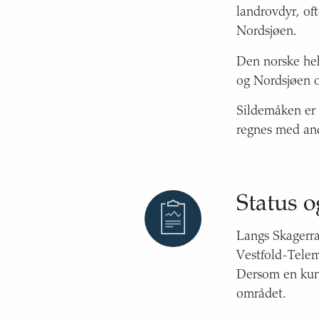
landrovdyr, of
Nordsjøen.
Den norske he
og Nordsjøen o
Sildemåken er o
regnes med and
Status o
Langs Skagerra
Vestfold-Telem
Dersom en kun 
området.