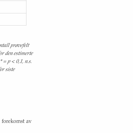
ntall prøvefelt
or den estimerte
 = p < 0,1, n.s.
or siste
, forekomst av