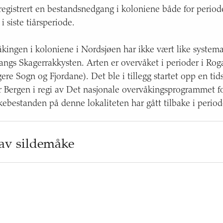
 registrert en bestandsnedgang i koloniene både for perio
i siste tiårsperiode.
kingen i koloniene i Nordsjøen har ikke vært like system
angs Skagerrakkysten. Arten er overvåket i perioder i Rog
gere Sogn og Fjordane). Det ble i tillegg startet opp en tid
 Bergen i regi av Det nasjonale overvåkingsprogrammet for
estanden på denne lokaliteten har gått tilbake i perio
 av sildemåke