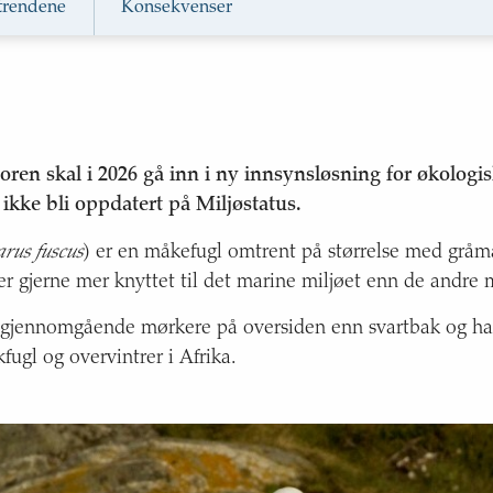
 trendene
Konsekvenser
Storskarv i Nordsjøen o
Ærfugl i Nordsjøen og S
ren skal i 2026 gå inn i ny innsynsløsning for økologisk
 ikke bli oppdatert på Miljøstatus.
arus fuscus
) er en måkefugl omtrent på størrelse med gråm
g er gjerne mer knyttet til det marine miljøet enn de andr
gjennomgående mørkere på oversiden enn svartbak og har
fugl og overvintrer i Afrika.