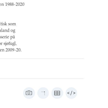
den 1988-2020
atisk som
aland og
sserie på
 sjøfugl,
den 2009-20.