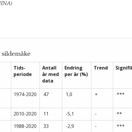
(NINA)
v sildemåke
Tids-
Antall
Endring
Trend
Signif
periode
år med
per år (%)
data
1974-2020
47
1,0
+
***
2010-2020
11
-5,1
-
**
1988-2020
33
-2,9
-
***