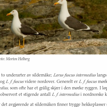
oto: Morten Helberg
 to underarter av sildemåke;
Larus fuscus intermedius
langs
 og
L. f. fuscus
videre nordover. Generelt er
L. f. fuscus
mørk
edius,
som ofte har et grålig skjær i den mørke ryggen. I løp
observert et stigende antall
L. f. intermedius
i nordnorske k
 det avgjørende at sildemåken finner trygge hekkeplasser s