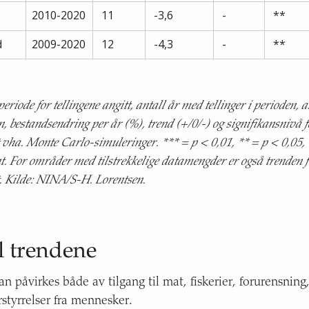
2010-2020
11
-3,6
-
**
d
2009-2020
12
-4,3
-
**
speriode for tellingene angitt, antall år med tellinger i perioden, a
n, bestandsendring per år (%), trend (+/0/-) og signifikansnivå f
 vha. Monte Carlo-simuleringer. *** = p < 0,01, ** = p < 0,05, *
nt. For områder med tilstrekkelige datamengder er også trenden f
t. Kilde: NINA/S-H. Lorentsen.
l trendene
 påvirkes både av tilgang til mat, fiskerier, forurensning
rstyrrelser fra mennesker.