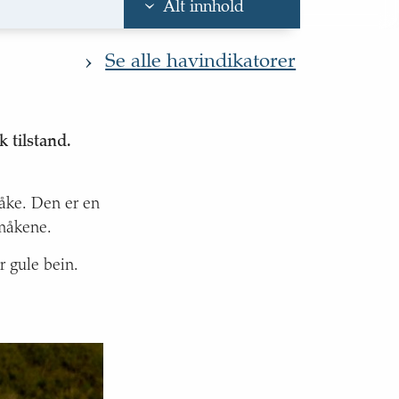
Alt innhold
g Skagerrak
Se alle havindikatorer
kagerrak
 tilstand.
åke. Den er en
e måkene.
 gule bein.