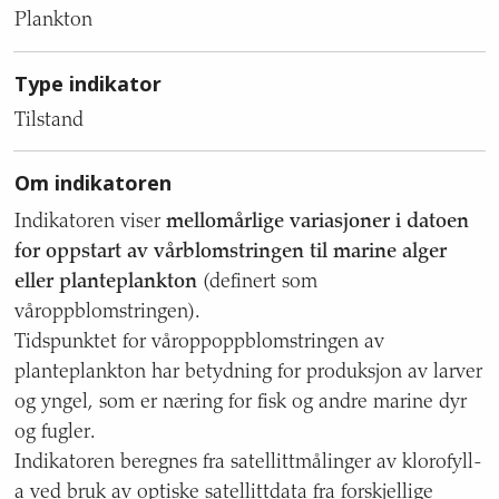
indikatoren,
Plankton
med
tekstinnhold
Type indikator
om
tema,
Tilstand
type
indikator,
Om indikatoren
om
indikatoren,
Indikatoren viser
mellomårlige variasjoner i datoen
mål
for oppstart av vårblomstringen til marine alger
for
havområde,
eller planteplankton
(definert som
nasjonalt
våroppblomstringen).
miljømål,
Tidspunktet for våroppoppblomstringen av
geografisk
planteplankton har betydning for produksjon av larver
dekning,
kvalitet
og yngel, som er næring for fisk og andre marine dyr
og
og fugler.
usikkerhet,
Indikatoren beregnes fra satellittmålinger av klorofyll-
referansenivå,
a ved bruk av optiske satellittdata fra forskjellige