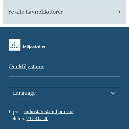
Se alle havindikatorer
Tilbake
til
forsiden
Om Miljøstatus
Choose
language
:
E-
E-post
:
miljostatus@miljodir.no
post
Telefon
:
:
Telefon
:
73 58 05 00
Kontaktinformasjon