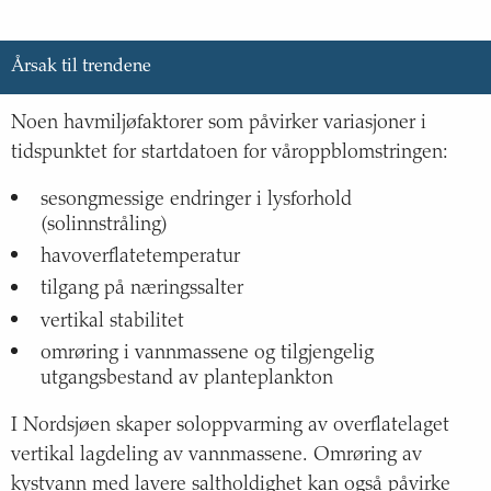
Oppdateringsfrekvens
:
Årsak til trendene
Kilde
:
Lenke til kilde
:
http://www.nersc.no/nb
Noen havmiljøfaktorer som påvirker variasjoner i
tidspunktet for startdatoen for våroppblomstringen:
Beskrivelse
:
sesongmessige endringer i lysforhold
(solinnstråling)
havoverflatetemperatur
tilgang på næringssalter
vertikal stabilitet
omrøring i vannmassene og tilgjengelig
utgangsbestand av planteplankton
I Nordsjøen skaper soloppvarming av overflatelaget
vertikal lagdeling av vannmassene. Omrøring av
kystvann med lavere saltholdighet kan også påvirke