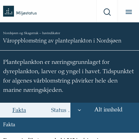
Tilbake
Miljøstatus
til
Søk
forsiden
Nordsjøen og Skagerrak
–
havindikator
Våroppblomstring av planteplankton i Nordsjøen
Planteplankton er næringsgrunnlaget for
dyreplankton, larver og yngel i havet. Tidspunktet
for algenes vårblomstring påvirker hele den
marine næringskjeden.
Alt innhold
Fakta
Status og trend
Årsak til trende
Fakta
Fakta