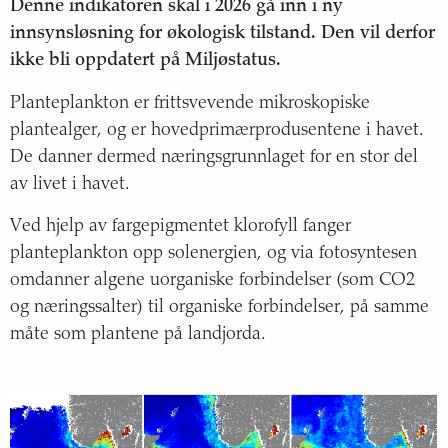
Status og trend
Denne indikatoren skal i 2026 gå inn i ny
innsynsløsning for økologisk tilstand. Den vil derfor
Årsak til trendene
ikke bli oppdatert på Miljøstatus.
Planteplankton er frittsvevende mikroskopiske
Konsekvenser
plantealger, og er hovedprimærprodusentene i havet.
Om havindikatoren
De danner dermed næringsgrunnlaget for en stor del
av livet i havet.
Biomasse og produksjon av planteplankton i
Ved hjelp av fargepigmentet klorofyll fanger
Skagerrak
planteplankton opp solenergien, og via fotosyntesen
omdanner algene uorganiske forbindelser (som CO2
Artssammensetning dyreplankton i Nordsjøen
og næringssalter) til organiske forbindelser, på samme
måte som plantene på landjorda.
Våroppblomstring av planteplankton i Nordsjøen