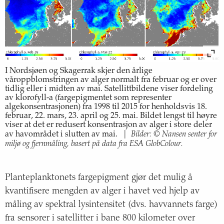
I Nordsjøen og Skagerrak skjer den årlige
våroppblomstringen av alger normalt fra februar og er over
tidlig eller i midten av mai. Satellittbildene viser fordeling
av klorofyll-a (fargepigmentet som representer
algekonsentrasjonen) fra 1998 til 2015 for henholdsvis 18.
februar, 22. mars, 23. april og 25. mai. Bildet lengst til høyre
viser at det er redusert konsentrasjon av alger i store deler
Bilder: © Nansen senter for
av havområdet i slutten av mai.
|
miljø og fjernmåling, basert på data fra ESA GlobColour.
Planteplanktonets fargepigment gjør det mulig å
kvantifisere mengden av alger i havet ved hjelp av
måling av spektral lysintensitet (dvs. havvannets farge)
fra sensorer i satellitter i bane 800 kilometer over