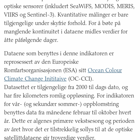
status
optiske sensorer (inkludert SeaWiFS, MODIS, MERIS,
for
sist
VIIRS og Sentinel-3). Kvantitative målinger er bare
oppdatert,
tilgjengelige under skyfrie forhold. For å bøte på
oppdatering,
manglende kontinuitet i dataene midles verdier for
ansvarlig
åtte påfølgende dager.
etat,
forfattere,
Dataene som benyttes i denne indikatoren er
kontaktinformasjon,
datasett
reprosessert av den Europeiske
og
Romfartsorganisasjonen (ESA) sitt
Ocean Colour
hvem
Climate Change Inititaive
(OC-CCI).
grunnlaget
Datasettet er tilgjengelige fra 2000 til dags dato, og
også
har fire kilometers romlig oppløsning. For indikatoren
rapporteres
til.
for vår- (og sekundær sommer-) oppblomstring
benyttes data fra månedene februar til oktober hvert
år. Dette er algenes primære vekstsesong og perioden
av året hvor det er tilstrekkelig sollys til at de optiske
satellittdataene gir troverdige verdier.