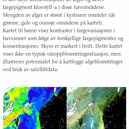
er det høye konsentrasjoner av alger og deres
fargepigment klorofyll-a i disse havområdene.
Mengden av alger er størst i kystnære områder (de
grønne, gule og oransje områdene på kartet).
Kartet til høyre viser kontraster i fargevariasjoner i
havvannet som følge av forskjellige fargepigmenter og
konsentrasjoner. Skyer er markert i hvitt. Dette kartet
viser ikke en typisk våroppblomstringssituasjon, men
illustrerer potensialet for å kartlegge algeblomstringer
ved bruk av satellittdata.