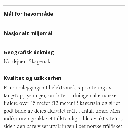
for
sist
Mål for havområde
oppdatert,
oppdatering,
ansvarlig
Nasjonalt miljømål
etat,
forfattere,
kontaktinformasjon,
Geografisk dekning
datasett
og
Nordsjøen-Skagerrak
hvem
grunnlaget
Kvalitet og usikkerhet
også
rapporteres
Etter omleggingen til elektronisk rapportering av
til.
fangstopplysninger, omfatter ordningen alle norske
trålere over 15 meter (12 meter i Skagerrak) og gir et
godt bilde av deres aktivitet målt i antall timer. Men
indikatoren gir ikke et fullstendig bilde av aktiviteten,
siden den bare viser utviklingen i det norske trålfisket