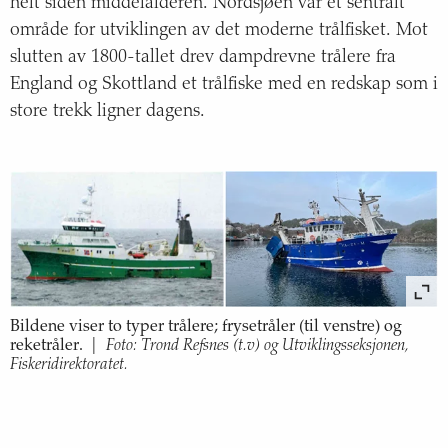
helt siden middelalderen. Nordsjøen var et sentralt
Årsak til trendene
område for utviklingen av det moderne trålfisket. Mot
slutten av 1800-tallet drev dampdrevne trålere fra
Konsekvenser
England og Skottland et trålfiske med en redskap som i
store trekk ligner dagens.
Om havindikatoren
Bunntråling i Nordsjøen-Skagerrak
Fiskedødelighet i Nordsjøen
Tilførsler fra petroleumsvirksomhet i Nordsjøen
Bildene viser to typer trålere; frysetråler (til venstre) og
Utslipp av radioaktive stoffer fra olje og gass til
Foto: Trond Refsnes (t.v) og Utviklingsseksjonen,
reketråler.
|
Fiskeridirektoratet.
Nordsjøen
Utslipp fra kjernekraftindustri til Nordsjøen og
Skagerrak