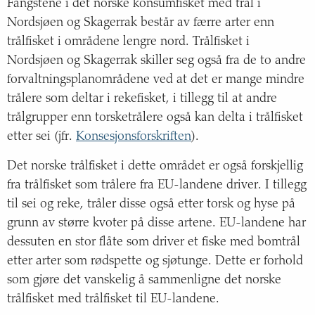
Fangstene i det norske konsumfisket med trål i
Nordsjøen og Skagerrak består av færre arter enn
trålfisket i områdene lengre nord. Trålfisket i
Nordsjøen og Skagerrak skiller seg også fra de to andre
forvaltningsplanområdene ved at det er mange mindre
trålere som deltar i rekefisket, i tillegg til at andre
trålgrupper enn torsketrålere også kan delta i trålfisket
etter sei (jfr.
Konsesjonsforskriften
).
Det norske trålfisket i dette området er også forskjellig
fra trålfisket som trålere fra EU-landene driver. I tillegg
til sei og reke, tråler disse også etter torsk og hyse på
grunn av større kvoter på disse artene. EU-landene har
dessuten en stor flåte som driver et fiske med bomtrål
etter arter som rødspette og sjøtunge. Dette er forhold
som gjøre det vanskelig å sammenligne det norske
trålfisket med trålfisket til EU-landene.