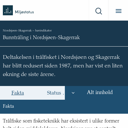
Tilbake
Miljøstatus
til
Søk
forsiden
Nordsjøen-Skagerrak
–
havindikator
Bunntråling i Nordsjøen-Skagerrak
Deltakelsen i trålfisket i Nordsjøen og Skagerrak
har blitt redusert siden 1987, men har vist en liten
økning de siste årene.
Alt innhold
Fakta
Status og trend
Årsak til trende
Fakta
Fakta
Status og trend
Trålfiske som fisketeknikk har eksistert i ulike former