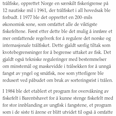
trålfiske, opprettet Norge en særskilt fiskerigrense på
12 nautiske mil i 1961, der trålfisket i all hovedsak ble
forbudt. I 1977 ble det opprettet en 200-mils
økonomisk sone, som omfattet alle de viktigste
fiskefeltene. Først etter dette ble det mulig å innføre et
mer omfattende regelverk for å regulere det norske og
internasjonale trålfisket. Dette gjaldt særlig tiltak som
kvotebegrensninger for å begrense uttaket av fisk. Det
gjaldt også tekniske reguleringer med bestemmelser
om minstemål og maskevidde i trålsekken for å unngå
fangst av yngel og småfisk, noe som ytterligere ble
redusert ved påbudet om bruk av sorteringsrist i trålen.
I 1984 ble det etablert et program for overvåkning av
fiskefelt i Barentshavet for å kunne stenge fiskefelt med
for stor innblanding av ungfisk i fangstene, et program
som i de siste ti årene er blitt utvidet til også å omfatte