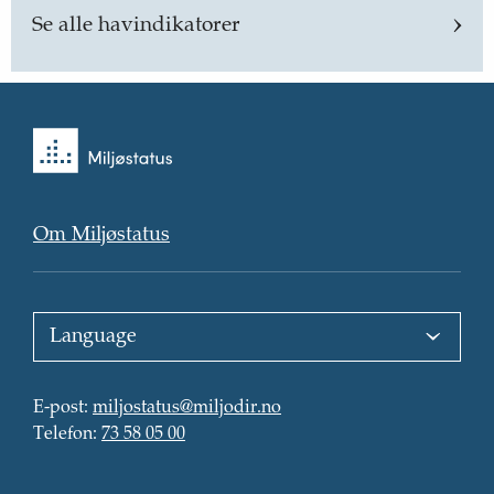
Se alle havindikatorer
Tilbake
til
forsiden
Om Miljøstatus
Choose
language
:
E-
E-post
:
miljostatus@miljodir.no
post
Telefon
:
:
Telefon
:
73 58 05 00
Kontaktinformasjon