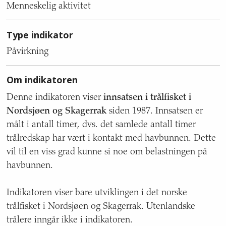
indikatoren,
Menneskelig aktivitet
med
tekstinnhold
Type indikator
om
tema,
Påvirkning
type
indikator,
Om indikatoren
om
indikatoren,
Denne indikatoren viser
innsatsen i trålfisket i
mål
Nordsjøen og Skagerrak
siden 1987. Innsatsen er
for
havområde,
målt i antall timer, dvs. det samlede antall timer
nasjonalt
trålredskap har vært i kontakt med havbunnen. Dette
miljømål,
vil til en viss grad kunne si noe om belastningen på
geografisk
havbunnen.
dekning,
kvalitet
og
Indikatoren viser bare utviklingen i det norske
usikkerhet,
trålfisket i Nordsjøen og Skagerrak. Utenlandske
referansenivå,
trålere inngår ikke i indikatoren.
status