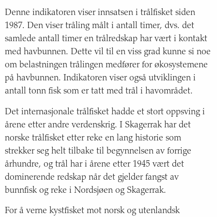
Denne indikatoren viser innsatsen i trålfisket siden
1987. Den viser tråling målt i antall timer, dvs. det
samlede antall timer en trålredskap har vært i kontakt
med havbunnen. Dette vil til en viss grad kunne si noe
om belastningen trålingen medfører for økosystemene
på havbunnen. Indikatoren viser også utviklingen i
antall tonn fisk som er tatt med trål i havområdet.
Det internasjonale trålfisket hadde et stort oppsving i
årene etter andre verdenskrig. I Skagerrak har det
norske trålfisket etter reke en lang historie som
strekker seg helt tilbake til begynnelsen av forrige
århundre, og trål har i årene etter 1945 vært det
dominerende redskap når det gjelder fangst av
bunnfisk og reke i Nordsjøen og Skagerrak.
For å verne kystfisket mot norsk og utenlandsk