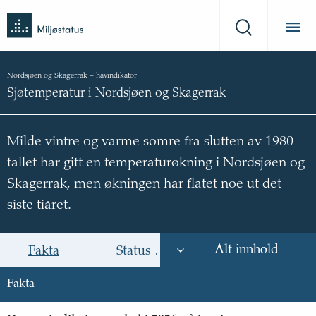
Tilbake
Miljøstatus
til
Søk
forsiden
Nordsjøen og Skagerrak
–
havindikator
Sjøtemperatur i Nordsjøen og Skagerrak
Milde vintre og varme somre fra slutten av 1980-
tallet har gitt en temperaturøkning i Nordsjøen og
Skagerrak, men økningen har flatet noe ut det
siste tiåret.
Alt innhold
Fakta
Status og trend
Årsak til trende
Fakta
Fakta