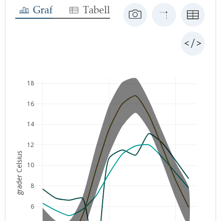
Graf
Tabell
18
16
14
12
grader Celsius
10
8
6