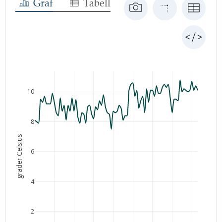
Graf
Tabell
10
8
grader Celsius
6
4
2