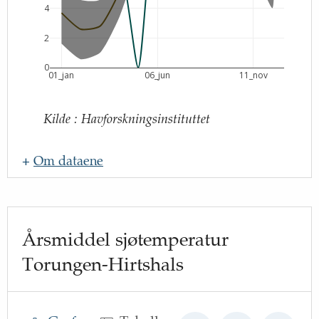
4
2
0
01_jan
06_jun
11_nov
Kilde
:
Havforskningsinstituttet
+
Om dataene
Navn
:
Oppdateringsfrekvens
:
Årsmiddel sjøtemperatur
Kilde
:
Torungen-Hirtshals
Lenke til kilde
:
http://www.imr.no
Beskrivelse
: