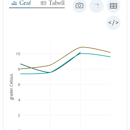
Graf
Tabell
10
8
grader Celsius
6
4
2