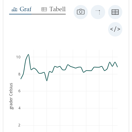
Beskrivelse
:
Graf
Tabell
10
8
grader Celsius
6
4
2