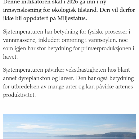
Status og trend
Denne indikatoren skal i 2026 gå inn i ny
innsynsløsning for økologisk tilstand. Den vil derfor
Årsak til trendene
ikke bli oppdatert på Miljøstatus.
Sjøtemperaturen har betydning for fysiske prosesser i
Konsekvenser
vannmassene, inkludert omrøring i vannsøylen, noe
Om havindikatoren
som igjen har stor betydning for primærproduksjonen i
havet.
Sjøtemperatur i Nordsjøen og Skagerrak
Sjøtemperaturen påvirker veksthastigheten hos blant
annet dyreplankton og larver. Den har også betydning
Transport av vannmasser i Nordsjøen og Skagerrak
for utbredelsen av mange arter og kan påvirke artenes
produktivitet.
Havforsuring i Nordsjøen og Skagerrak
Næringssalter i Skagerrak
Oksygen i bunnvannet i Skagerrak