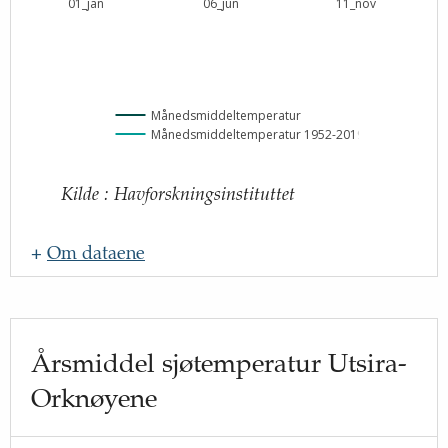
01_jan
06_jun
11_nov
Månedsmiddeltemperatur
Månedsmiddeltemperatur 1952-2019
Kilde
:
Havforskningsinstituttet
+
Om dataene
Navn
:
Oppdateringsfrekvens
:
Årsmiddel sjøtemperatur Utsira-
Kilde
:
Orknøyene
Lenke til kilde
:
http://www.hi.no