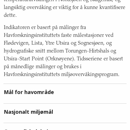
temperaturutviklingen i Nordsjøen og Skagerrak, og
og
langsiktig overvåking er viktig for å kunne kvantifisere
usikkerhet,
dette.
referansenivå,
status
Indikatoren er basert på målinger fra
for
Havforskningsinstituttets faste målestasjoner ved
sist
Flødevigen, Lista, Ytre Utsira og Sognesjøen, og
oppdatert,
oppdatering,
hydrografiske snitt mellom Torungen-Hirtshals og
ansvarlig
Utsira-Start Point (Orknøyene). Tidsseriene er basert
etat,
på månedlige målinger og brukes i
forfattere,
Havforskningsinstituttets miljøovervåkingsprogram.
kontaktinformasjon,
datasett
og
Mål for havområde
hvem
grunnlaget
også
Nasjonalt miljømål
rapporteres
til.