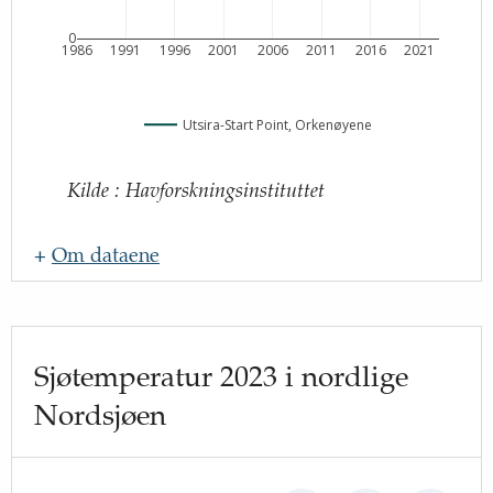
0
1986
1991
1996
2001
2006
2011
2016
2021
Utsira-Start Point, Orkenøyene
Kilde
:
Havforskningsinstituttet
+
Om dataene
Navn
:
Oppdateringsfrekvens
:
Sjøtemperatur 2023 i nordlige
Kilde
:
Nordsjøen
Lenke til kilde
:
http://www.hi.no
Beskrivelse
: