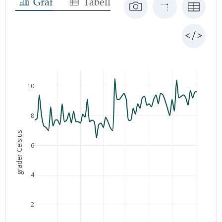
Graf
Tabell
10
8
grader Celsius
6
4
2