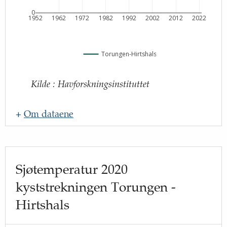
0
1952
1962
1972
1982
1992
2002
2012
2022
Torungen-Hirtshals
Kilde
:
Havforskningsinstituttet
+
Om dataene
Navn
:
Oppdateringsfrekvens
:
Sjøtemperatur 2020
Kilde
:
kyststrekningen Torungen -
Lenke til kilde
:
http://www.hi.no
Hirtshals
Beskrivelse
: