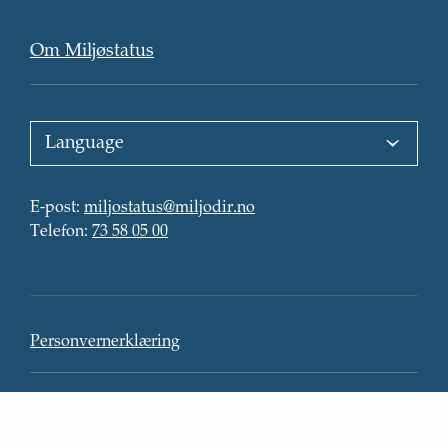
forsiden
Om Miljøstatus
Choose
language
:
E-
E-post
:
miljostatus@miljodir.no
post
Telefon
:
:
Telefon
:
73 58 05 00
Kontaktinformasjon
Personvern
Personvernerklæring
Tilgjengelighetserklæring