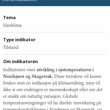
Informasjon
Tema
om
indikatoren,
Havklima
med
tekstinnhold
Type indikator
om
tema,
Tilstand
type
indikator,
Om indikatoren
om
indikatoren,
Indikatoren viser
utvikling i sjøtemperaturen i
mål
Nordsjøen og Skagerrak.
Disse trendene vil kunne
for
havområde,
brukes som en indikasjon på klimaendring, men vil
nasjonalt
ikke si om endringen er menneskeskapt eller om det
miljømål,
er snakk om naturlig variasjon. Globale
geografisk
temperatursvingninger vil ha direkte innvirkning på
dekning,
kvalitet