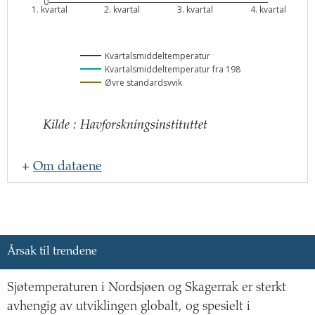
0
1. kvartal
2. kvartal
3. kvartal
4. kvartal
Kvartalsmiddeltemperatur
Kvartalsmiddeltemperatur fra 1986
Øvre standardsvvik
Kilde
:
Havforskningsinstituttet
+
Om dataene
Navn
:
Oppdateringsfrekvens
:
Kilde
:
Årsak til trendene
Lenke til kilde
:
http://www.hi.no
Sjøtemperaturen i Nordsjøen og Skagerrak er sterkt
Beskrivelse
:
avhengig av utviklingen globalt, og spesielt i