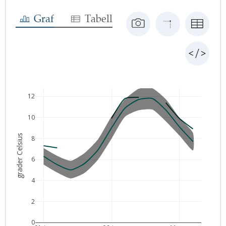
Graf
Tabell
12
10
grader Celsius
8
6
4
2
0