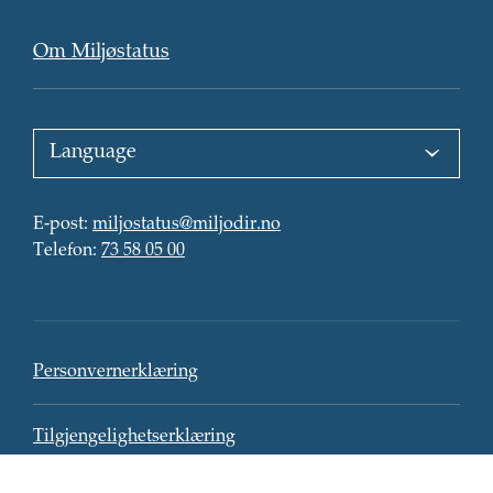
forsiden
Om Miljøstatus
Choose
language
:
E-
E-post
:
miljostatus@miljodir.no
post
Telefon
:
:
Telefon
:
73 58 05 00
Kontaktinformasjon
Personvern
Personvernerklæring
Tilgjengelighetserklæring