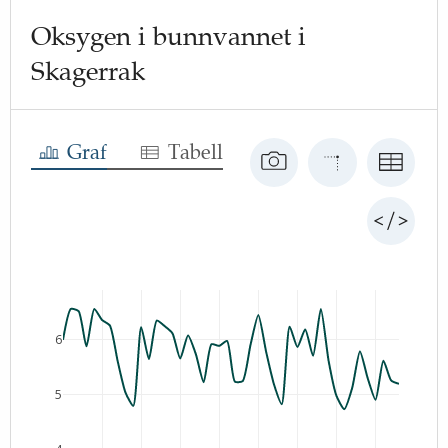
Oksygen i bunnvannet i
Skagerrak
Graf
Tabell
6
5