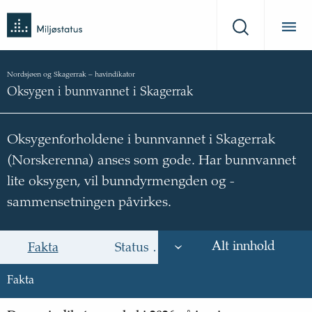
Tilbake
Miljøstatus
til
Søk
forsiden
Nordsjøen og Skagerrak
–
havindikator
Oksygen i bunnvannet i Skagerrak
Oksygenforholdene i bunnvannet i Skagerrak
(Norskerenna) anses som gode. Har bunnvannet
lite oksygen, vil bunndyrmengden og -
sammensetningen påvirkes.
Alt innhold
Fakta
Status og trend
Årsak til trende
Fakta
Fakta