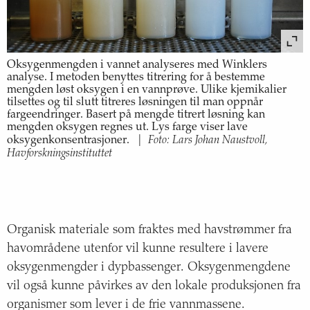
Oksygenmengden i vannet analyseres med Winklers
analyse. I metoden benyttes titrering for å bestemme
mengden løst oksygen i en vannprøve. Ulike kjemikalier
tilsettes og til slutt titreres løsningen til man oppnår
fargeendringer. Basert på mengde titrert løsning kan
mengden oksygen regnes ut. Lys farge viser lave
Foto: Lars Johan Naustvoll,
oksygenkonsentrasjoner.
|
Havforskningsinstituttet
Organisk materiale som fraktes med havstrømmer fra
havområdene utenfor vil kunne resultere i lavere
oksygenmengder i dypbassenger. Oksygenmengdene
vil også kunne påvirkes av den lokale produksjonen fra
organismer som lever i de frie vannmassene.