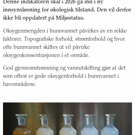
Status og trend
Denne indikatoren skal i 2026 gå inn i ny
innsynsløsning for økologisk tilstand. Den vil derfor
Årsak til trendene
ikke bli oppdatert på Miljøstatus.
Oksygenmengden i bunnvannet påvirkes av en rekke
Konsekvenser
faktorer. Topografiske forhold, strømforhold og hvor
Om havindikatoren
ofte bunnvannet skiftes ut vil påvirke
oksygenkonsentrasjonen i et område.
Sjøtemperatur i Nordsjøen og Skagerrak
God gjennomstrømning og vannutskifting gjør at det
som oftest er gode oksygenforhold i bunnvannet i
Transport av vannmasser i Nordsjøen og Skagerrak
havområdene.
Havforsuring i Nordsjøen og Skagerrak
Næringssalter i Skagerrak
Oksygen i bunnvannet i Skagerrak