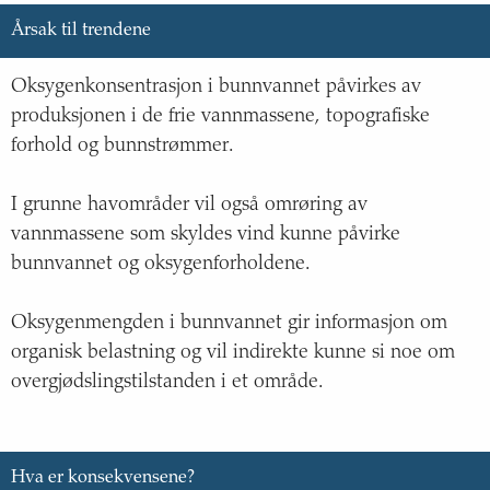
Kilde
:
Årsak til trendene
Lenke til kilde
:
http://www.hi.no
Oksygenkonsentrasjon i bunnvannet påvirkes av
Beskrivelse
:
produksjonen i de frie vannmassene, topografiske
forhold og bunnstrømmer.
I grunne havområder vil også omrøring av
vannmassene som skyldes vind kunne påvirke
bunnvannet og oksygenforholdene.
Oksygenmengden i bunnvannet gir informasjon om
organisk belastning og vil indirekte kunne si noe om
overgjødslingstilstanden i et område.
Hva er konsekvensene?