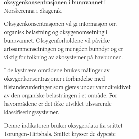
oksygenkonsentrasjonen i bunnvannet
i
for
havområde,
Norskerenna i Skagerak.
nasjonalt
miljømål,
Oksygenkonsentrasjonen vil gi informasjon om
geografisk
organisk belastning og oksygenomsetning i
dekning,
bunnvannet. Oksygenforholdene vil påvirke
kvalitet
artssammensetningen og mengden bunndyr og er
og
viktig for tolkning av økosystemer på havbunnen.
usikkerhet,
referansenivå,
I de kystnære områdene brukes målinger av
status
for
oksygenkonsentrasjoner i forbindelse med
sist
tilstandsvurderinger som gjøres under vanndirektivet
oppdatert,
av den organiske belastningen i et område. For
oppdatering,
havområdene er det ikke utviklet tilsvarende
ansvarlig
etat,
klassifiseringssystemer.
forfattere,
Denne indikatoren bruker oksygendata fra snittet
kontaktinformasjon,
datasett
Torungen-Hirtshals. Snittet krysser de dypeste