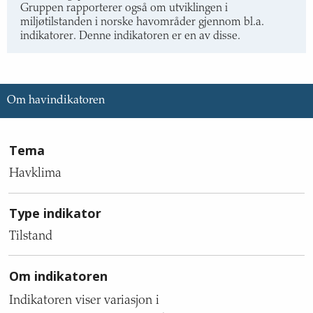
Gruppen rapporterer også om utviklingen i
miljøtilstanden i norske havområder gjennom bl.a.
indikatorer. Denne indikatoren er en av disse.
Om havindikatoren
Informasjon
Tema
om
indikatoren,
Havklima
med
tekstinnhold
Type indikator
om
tema,
Tilstand
type
indikator,
Om indikatoren
om
indikatoren,
Indikatoren viser variasjon i
mål