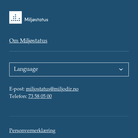
Tilbake
til
forsiden
Om Miljøstatus
Choose
language
:
E-
E-post
:
miljostatus@miljodir.no
post
Telefon
:
:
Telefon
:
73 58 05 00
Kontaktinformasjon
Personvern
Personvernerklæring