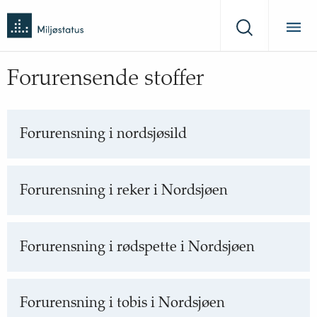
Tilbake
Miljøstatus
til
Søk
forsiden
Forurensende stoffer
Forurensning i nordsjøsild
Forurensning i reker i Nordsjøen
Forurensning i rødspette i Nordsjøen
Forurensning i tobis i Nordsjøen