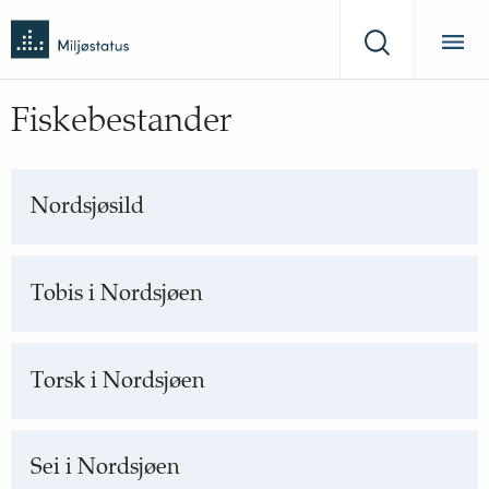
Tilbake
Miljøstatus
til
Søk
forsiden
Fiskebestander
Nordsjøsild
Tobis i Nordsjøen
Torsk i Nordsjøen
Sei i Nordsjøen