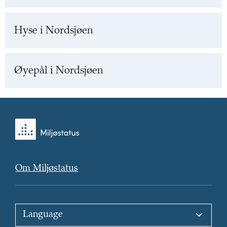
Hyse i Nordsjøen
Øyepål i Nordsjøen
Tilbake
til
forsiden
Om Miljøstatus
Choose
language
: