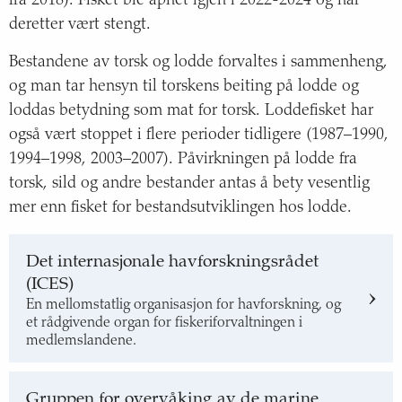
fra 2018). Fisket ble åpnet igjen i 2022-2024 og har
deretter vært stengt.
Bestandene av torsk og lodde forvaltes i sammenheng,
og man tar hensyn til torskens beiting på lodde og
loddas betydning som mat for torsk. Loddefisket har
også vært stoppet i flere perioder tidligere (1987–1990,
1994–1998, 2003–2007). Påvirkningen på lodde fra
torsk, sild og andre bestander antas å bety vesentlig
mer enn fisket for bestandsutviklingen hos lodde.
Det internasjonale havforskningsrådet
(ICES)
En mellomstatlig organisasjon for havforskning, og
et rådgivende organ for fiskeriforvaltningen i
medlemslandene.
Gruppen for overvåking av de marine