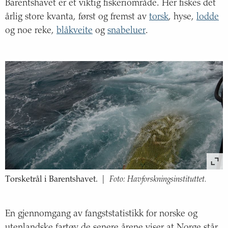
Status og trend
Barentshavet er et viktig fiskeriområde. Her fiskes det
årlig store kvanta, først og fremst av
torsk
, hyse,
lodde
Årsak til trendene
og noe reke,
blåkveite
og
snabeluer
.
Konsekvenser
Om havindikatoren
Bunntråling i Barentshavet
Fiskeridødelighet i Barentshavet
Tilførsler fra petroleumsvirksomhet i Barentshavet
Foto: Havforskningsinstituttet.
Torsketrål i Barentshavet.
|
En gjennomgang av fangststatistikk for norske og
utenlandske fartøy de senere årene viser at Norge står