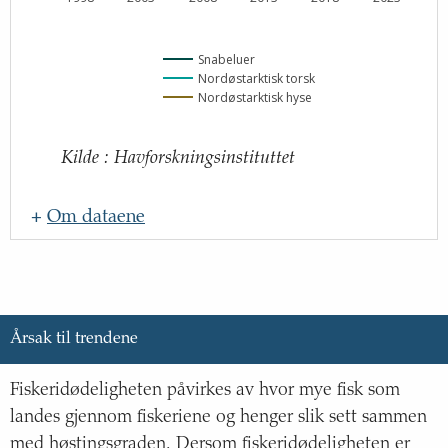
Snabeluer
Nordøstarktisk torsk
Nordøstarktisk hyse
Kilde
:
Havforskningsinstituttet
+
Om dataene
Navn
:
Oppdateringsfrekvens
:
Kilde
:
Årsak til trendene
Lenke til kilde
:
http://www.hi.no
Fiskeridødeligheten påvirkes av hvor mye fisk som
Beskrivelse
:
landes gjennom fiskeriene og henger slik sett sammen
med høstingsgraden. Dersom fiskeridødeligheten er