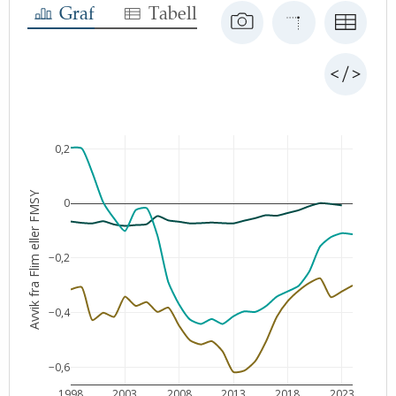
Graf
Tabell
0,2
Avvik fra Flim eller FMSY
0
−0,2
−0,4
−0,6
1998
2003
2008
2013
2018
2023