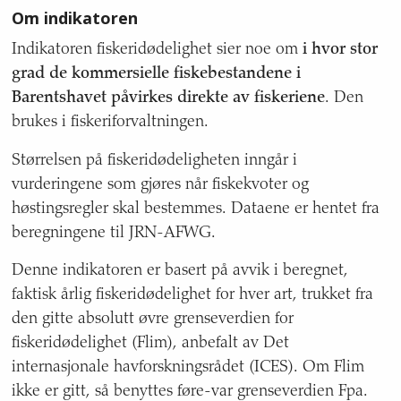
Om indikatoren
om
indikatoren,
Indikatoren fiskeridødelighet sier noe om
i hvor stor
mål
grad de kommersielle fiskebestandene i
for
havområde,
Barentshavet påvirkes direkte av fiskeriene
. Den
nasjonalt
brukes i fiskeriforvaltningen.
miljømål,
geografisk
Størrelsen på fiskeridødeligheten inngår i
dekning,
vurderingene som gjøres når fiskekvoter og
kvalitet
høstingsregler skal bestemmes. Dataene er hentet fra
og
beregningene til JRN-AFWG.
usikkerhet,
referansenivå,
Denne indikatoren er basert på avvik i beregnet,
status
for
faktisk årlig fiskeridødelighet for hver art, trukket fra
sist
den gitte absolutt øvre grenseverdien for
oppdatert,
fiskeridødelighet (Flim), anbefalt av Det
oppdatering,
internasjonale havforskningsrådet (ICES). Om Flim
ansvarlig
etat,
ikke er gitt, så benyttes føre-var grenseverdien Fpa.