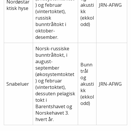
Nordøstar
) og februar
akusti
JRN-AFWG
ktisk hyse
(vintertoktet),
kk
russisk
(ekkol
bunntråltokt i
odd)
oktober-
desember.
Norsk-russiske
bunntråltokt, i
august-
Bunn
september
trål
(økosystemtoktet
og
) og februar
Snabeluer
akusti
JRN-AFWG
(vintertoktet),
kk
dessuten pelagisk
(ekkol
tokt i
odd)
Barentshavet og
Norskehavet 3.
hvert år.