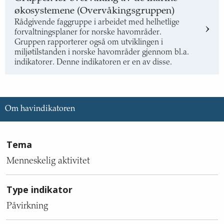
økosystemene (Overvåkingsgruppen)
Rådgivende faggruppe i arbeidet med helhetlige
forvaltningsplaner for norske havområder.
Gruppen rapporterer også om utviklingen i
miljøtilstanden i norske havområder gjennom bl.a.
indikatorer. Denne indikatoren er en av disse.
Om havindikatoren
Informasjon
Tema
om
indikatoren,
Menneskelig aktivitet
med
tekstinnhold
Type indikator
om
tema,
Påvirkning
type
indikator,