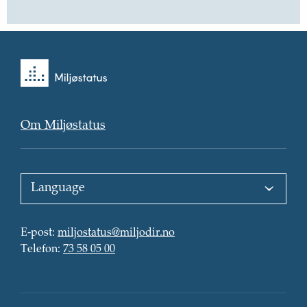
Tilbake
til
forsiden
Om Miljøstatus
Choose
language
:
E-
E-post
:
miljostatus@miljodir.no
post
Telefon
:
:
Telefon
:
73 58 05 00
Kontaktinformasjon