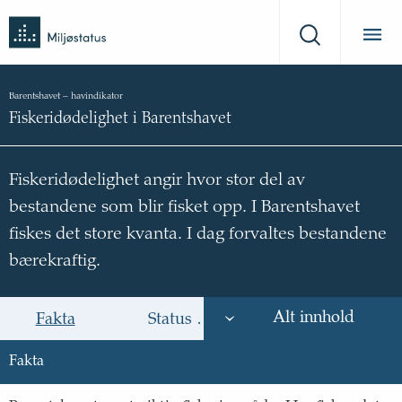
Tilbake
Miljøstatus
til
Søk
forsiden
Barentshavet
–
havindikator
Fiskeridødelighet i Barentshavet
Fiskeridødelighet angir hvor stor del av
bestandene som blir fisket opp. I Barentshavet
fiskes det store kvanta. I dag forvaltes bestandene
bærekraftig.
Alt innhold
Fakta
Status og trend
Årsak til trende
Fakta
Fakta