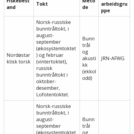
Fiskebest
Meto
Tokt
arbeidsgru
and
de
ppe
Norsk-russiske
bunntråltokt, i
august-
Bunn
september
trål
(økosystemtoktet
og
Nordøstar
) og februar
akusti
JRN-AFWG
ktisk torsk
(vintertoktet),
kk
russisk
(ekkol
bunntråltokt i
odd)
oktober-
desember,
Lofotentoktet.
Norsk-russiske
bunntråltokt, i
august-
Bunn
september
trål
(økosystemtoktet
og