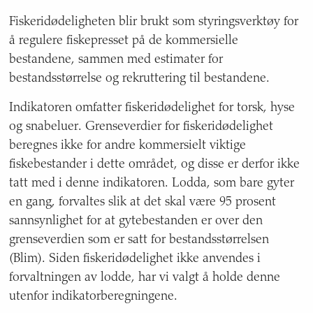
forfattere,
Fiskeridødeligheten blir brukt som styringsverktøy for
kontaktinformasjon,
datasett
å regulere fiskepresset på de kommersielle
og
bestandene, sammen med estimater for
hvem
bestandsstørrelse og rekruttering til bestandene.
grunnlaget
også
Indikatoren omfatter fiskeridødelighet for torsk, hyse
rapporteres
og snabeluer. Grenseverdier for fiskeridødelighet
til.
beregnes ikke for andre kommersielt viktige
fiskebestander i dette området, og disse er derfor ikke
tatt med i denne indikatoren. Lodda, som bare gyter
en gang, forvaltes slik at det skal være 95 prosent
sannsynlighet for at gytebestanden er over den
grenseverdien som er satt for bestandsstørrelsen
(Blim). Siden fiskeridødelighet ikke anvendes i
forvaltningen av lodde, har vi valgt å holde denne
utenfor indikatorberegningene.