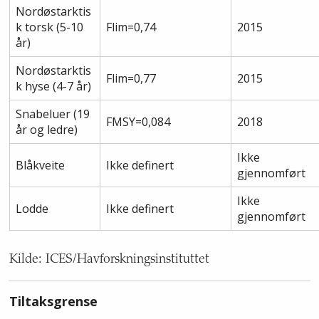
Nordøstarktis
k torsk (5-10
Flim=0,74
2015
år)
Nordøstarktis
Flim=0,77
2015
k hyse (4-7 år)
Snabeluer (19
FMSY=0,084
2018
år og ledre)
Ikke
Blåkveite
Ikke definert
gjennomført
Ikke
Lodde
Ikke definert
gjennomført
Kilde: ICES/Havforskningsinstituttet
Tiltaksgrense