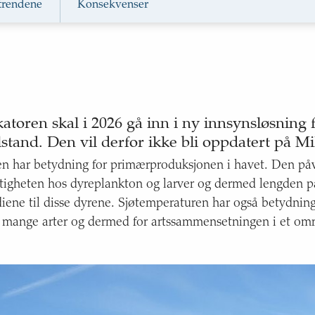
 trendene
Konsekvenser
r i Barentshavet
Transport av atlanterhav
atoren skal i 2026 gå inn i ny innsynsløsning 
lstand. Den vil derfor ikke bli oppdatert på Mil
for tilstanden i
n har betydning for primærproduksjonen i havet. Den påv
tigheten hos dyreplankton og larver og dermed lengden p
diene til disse dyrene. Sjøtemperaturen har også betydning
 mange arter og dermed for artssammensetningen i et om