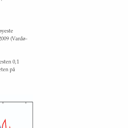
øyeste
 2009 (Vardø-
esten 0,1
eten på