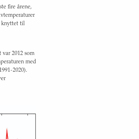
te fire årene,
avtemperaturer
knyttet til
t var 2012 som
emperaturen med
 1991-2020).
ver
rdø-Nord i