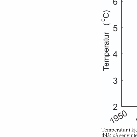
Temperatur i kj
(blå) på senvint