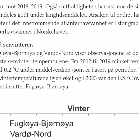
rem mot 2018-2019. Også saltholdigheten har økt noe de sis
mdeles godt under langtidsmiddelet. Årsaken til endret h
ter i det innstrømmende atlanterhavsvannet er i stor grad 
nterhavsvannet i Norskehavet.
 senvinteren
gløya-Bjørnøya og Vardø-Nord viser observasjonene at de
te senvinter-temperaturene. Fra 2012 til 2019 minket t
til 0,2 °C under middelverdien (som er basert på perioden
 vintertemperaturene igjen øket og i 2023 var den 0,5 °C o
et i snittet Fugløya-Bjørnøya.
 plassering og utstrekning av snittene Fugløya-Bjørnøya og Va
Kilde: Havforskningsinstituttet.
.
|