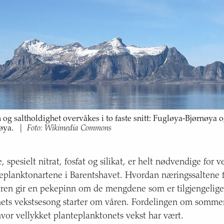
 og saltholdighet overvåkes i to faste snitt: Fugløya-Bjørnøya
Foto: Wikimedia Commons
løya.
|
 spesielt nitrat, fosfat og silikat, er helt nødvendige for 
teplanktonartene i Barentshavet. Hvordan næringssaltene f
ren gir en pekepinn om de mengdene som er tilgjengelige
ets vekstsesong starter om våren. Fordelingen om sommer
hvor vellykket planteplanktonets vekst har vært.