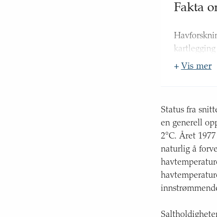
Fakta 
Havforsknin
kartlegging
Nord:
+
Vis mer
Fugløya
sør for 
Vardø-N
Status fra sni
Barents
en generell op
Disse snitt
2°C. Året 1977 
naturlig å for
havtemperature
havtemperature
innstrømmende 
Saltholdighete