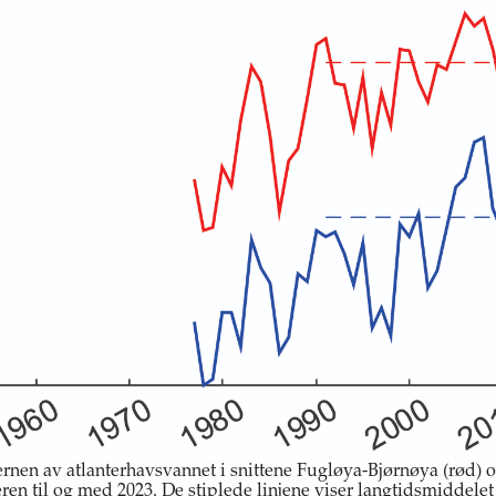
ernen av atlanterhavsvannet i snittene Fugløya-Bjørnøya (rød)
eren til og med 2023. De stiplede linjene viser langtidsmiddelet