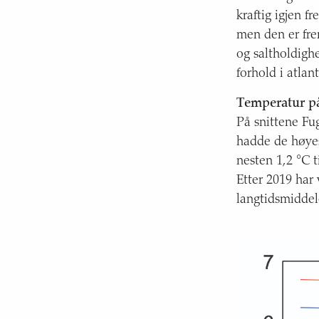
kraftig igjen f
men den er fre
og saltholdighe
forhold i atla
Temperatur på
På snittene Fu
hadde de høyes
nesten 1,2 °C 
Etter 2019 har
langtidsmiddel
Kartet viser
Barentshavet