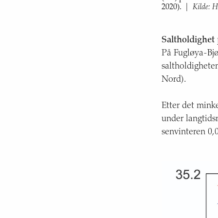
Kilde: H
2020).
|
Saltholdighet
På Fugløya-Bjø
saltholdighete
Nord).
Etter det minke
under langtidsm
senvinteren 0,