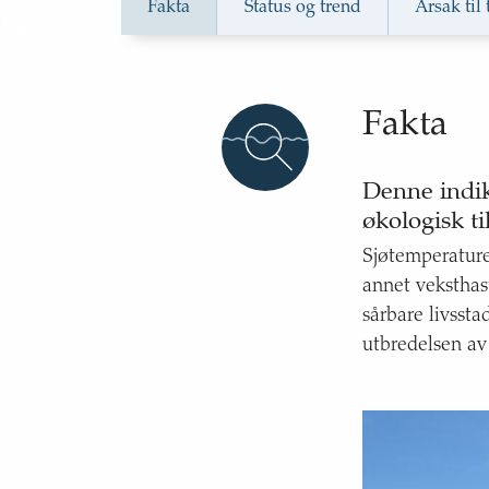
Fakta
Status og trend
Årsak til
Temperatur, saltholdighet og næringssalte
Fakta
Havisutbredelse i Barentshavet
Denne indik
økologisk ti
Havindikatorer - indikatorer 
Sjøtemperature
havet
annet veksthas
sårbare livssta
utbredelsen av