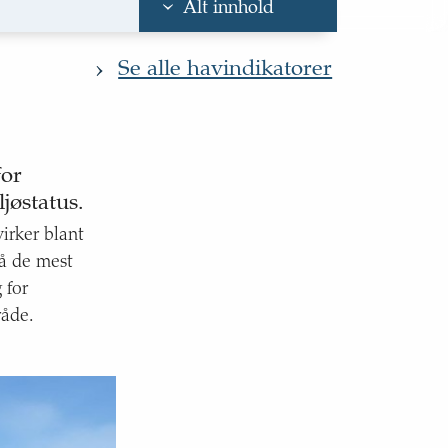
Alt innhold
svann inn i Barentshavet
Se alle havindikatorer
for
jøstatus.
irker blant
å de mest
 for
råde.