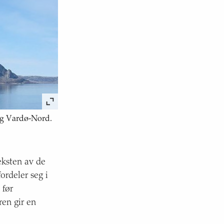
 og Vardø-Nord.
veksten av de
ordeler seg i
 før
en gir en