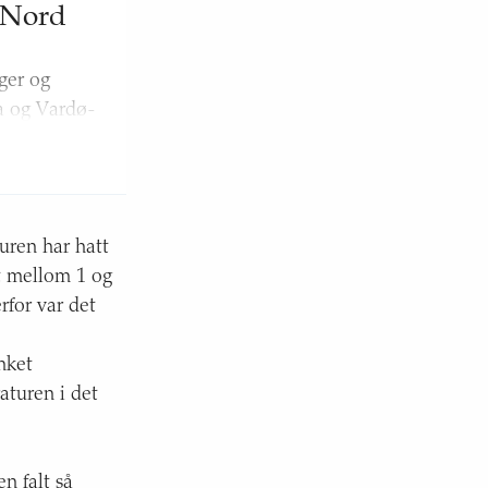
-Nord
nger og
a og Vardø-
 til Bjørnøya
åpne
uren har hatt
t mellom 1 og
et fra sørvest.
rfor var det
nket
aturen i det
n falt så