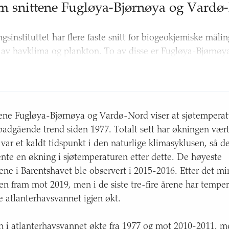
om
snittene Fugløya-Bjørnøya og Vardø
gsinstituttet har flere faste snitt for biogeokjemiske måli
 av havklima og plankton. To av disse er Fugløya-Bjørnøy
-Bjørnøya går mellom Fugløya i Karlsøy kommune i Troms
Svalbard.
ord strekker seg fra Vardø i Finnmark og nordover i det 
ttene Fugløya-Bjørnøya og Vardø-Nord viser at sjøtemperat
havet.
padgående trend siden 1977. Totalt sett har økningen vær
ene fanger opp atlanterhavsvannet som går inn i Barentshav
var et kaldt tidspunkt i den naturlige klimasyklusen, så de
vente en økning i sjøtemperaturen etter dette. De høyeste
ne i Barentshavet ble observert i 2015-2016. Etter det mi
n fram mot 2019, men i de siste tre-fire årene har temper
atlanterhavsvannet igjen økt.
n i atlanterhavsvannet økte fra 1977 og mot 2010-2011, me