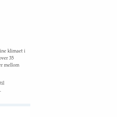
ine klimaet i
over 35
rer mellom
til
.