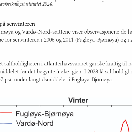
avforskningsinstituttet 2024.
 på senvinteren
rnøya og Vardø-Nord-snittene viser observasjonene de h
ne for senvinteren i 2006 og 2011 (Fugløya-Bjørnøya) og i
t saltholdigheten i atlanterhavsvannet ganske kraftig til n
iddelet før det begynte å øke igjen. I 2023 lå saltholdigh
07 psu under langtidsmiddelet i Fugløya-Bjørnøya.