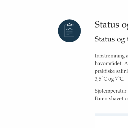
Status o
Status og 
Innstrømning a
havområdet. At
praktiske sali
3,5°C og 7°C.
Sjøtemperatur 
Barentshavet o