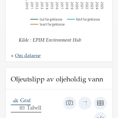
2010
2011
2012
2013
2014
2015
2016
2017
2018
2019
2020
2021
2022
2023
2024
2025
Gul fargeklasse
Rød fargeklasse
Svart fargeklasse
Kilde
:
EPIM Environment Hub
+
Om dataene
Navn
:
Oppdateringsfrekvens
:
Oljeutslipp av oljeholdig vann
Kilde
:
Beskrivelse
:
Graf
Tabell