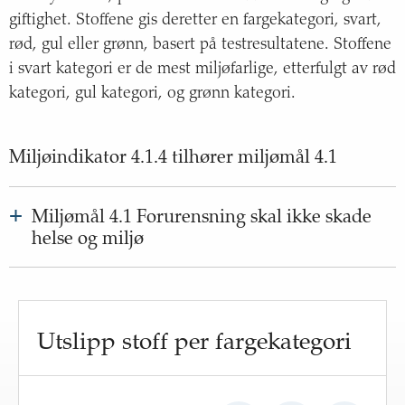
giftighet. Stoffene gis deretter en fargekategori, svart,
rød, gul eller grønn, basert på testresultatene. Stoffene
i svart kategori er de mest miljøfarlige, etterfulgt av rød
kategori, gul kategori, og grønn kategori.
Miljøindikator
4
.
1
.
4
tilhører
miljømål
4
.
1
+
Miljømål 4.1 Forurensning skal ikke skade
helse og miljø
Status
:
Utvikling
73
%
Utslippene er fortsatt betydelige. De har vært relativt
måloppnåelse
Utslipp stoff per fargekategori
stabile de siste ti årene, og er størst i Nordsjøen.
Gå til miljømål